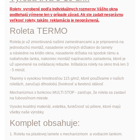
Rolety vyrobené podľa individuálnych rozmerov Vášho okna
podliehajú výmene len v prípade závad. Ak ste zadali nesprávnu
veľkosť rolety, takáto reklamácia je neoprávnená.
Roleta TERMO
Roleta je už zmontovaná našimi zamestnancami a je pripravená na
jednoduchú montáž, nasadenie vrchných držiakov do lamely
a následne na krídlo okna, nasadenie držiaka na spodok rámu a
natiahnutie lanka, nakoniec montáž napínacieho zariadenia, ktoré je
už upevnené na ovládacej retiazke. Inštalácia rolety na okno trvá len 3
- 5 minút.
Tkaniny s vysokou hmotnosťou 115 g/m2, ktoré používame v našich
roletách, zaručujú dlhodobú životnosť a farebnú stálosť.
Mechanizmus s funkciou MULTI STOP - zaisťuje, že roleta sa zastaví
na ľubovoľnom mieste.
Vysoko kvalitný materiál, estetika, funkčnosť sú piliere, ktoré majú
všetky naše výrobky.
Komplet obsahuje:
1. Roletu na plastovej lamele s mechanizmom a vodiacim lankom.