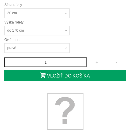
Šírka rolety
30 cm
Výška rolety
do 170 cm
Ovládanie
pravé
-
+
VLOŽIŤ DO KOŠÍKA