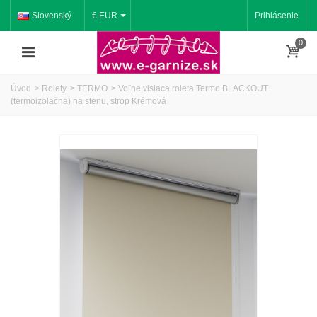
Slovenský
€ EUR
Prihlásenie
0
Úvod
>
Rolety
>
TERMO
>
Voľne visiaca roleta Termo BLACKOUT
(termoizolačna) na stenu, strop Krémová