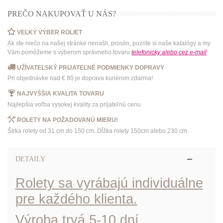
PREČO NAKUPOVAŤ U NÁS?
VEĽKÝ VÝBER ROLIET
Ak ste niečo na našej stránke nenašli, prosím, pozrite si naše katalógy a my
Vám pomôžeme s výberom správneho tovaru
telefonicky
alebo
cez e-mail
UŽÍVATEĽSKÝ PRIJATEĽNÉ PODMIENKY DOPRAVY
Pri objednávke nad € 80 je doprava kuriérom zdarma!
NAJVYŠŠIA KVALITA TOVARU
Najlepšia voľba vysokej kvality za prijateľnú cenu
ROLETY NA POŽADOVANÚ MIERU!
Šírka rolety od 31 cm do 150 cm. Dĺžka rolety 150cm alebo 230 cm
DETAILY
Rolety sa vyrábajú individuálne
pre každého klienta.
Výroba trvá 5-10 dní.