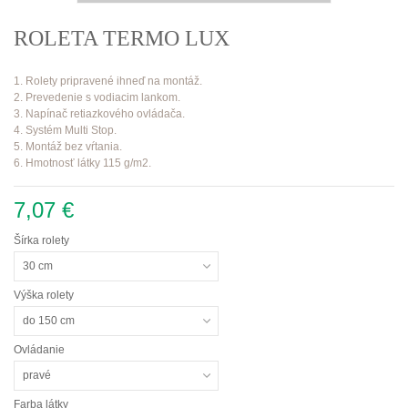
ROLETA TERMO LUX
1. Rolety pripravené ihneď na montáž.
2. Prevedenie s vodiacim lankom.
3. Napínač retiazkového ovládača.
4. Systém Multi Stop.
5. Montáž bez vŕtania.
6. Hmotnosť látky 115 g/m2.
7,07 €
Šírka rolety
30 cm
Výška rolety
do 150 cm
Ovládanie
pravé
Farba látky