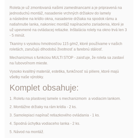
Roleta je už zmontovaná našimi zamestnancami a je pripravená na
jednoduchú montáž, nasadenie vrchných držiakov do lamely
a následne na krídlo okna, nasadenie držiaka na spodok rámu a
natiahnutie lanka, nakoniec montáž napínacieho zariadenia, ktoré je
už upevnené na ovládacej retiazke. Inštalácia rolety na okno trvá len 3
- 5 minút.
Tkaniny s vysokou hmotnosťou 115 g/m2, ktoré používame v našich
roletách, zaručujú dlhodobú životnosť a farebnú stálosť.
Mechanizmus s funkciou MULTI STOP - zaisťuje, že roleta sa zastaví
na ľubovoľnom mieste.
Vysoko kvalitný materiál, estetika, funkčnosť sú piliere, ktoré majú
všetky naše výrobky.
Komplet obsahuje:
1. Roletu na plastovej lamele s mechanizmom a vodiacim lankom.
2. Montážne držiaky na rám krídla - 2 ks.
3. Samolepiaci napínač retiazkového ovládania - 1 ks.
4. Spodná úchytka vodiaceho lanka - 2 ks.
5. Návod na montáž.