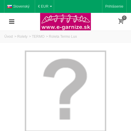
Slovenský
€ EUR
Prihlásenie
0
Úvod
>
Rolety
>
TERMO
>
Roleta Termo Lux