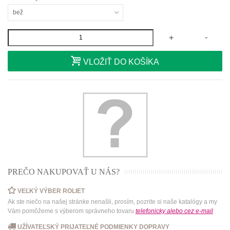
bež
-
+
VLOŽIŤ DO KOŠÍKA
PREČO NAKUPOVAŤ U NÁS?
VEĽKÝ VÝBER ROLIET
Ak ste niečo na našej stránke nenašli, prosím, pozrite si naše katalógy a my
Vám pomôžeme s výberom správneho tovaru
telefonicky
alebo
cez e-mail
UŽÍVATEĽSKÝ PRIJATEĽNÉ PODMIENKY DOPRAVY