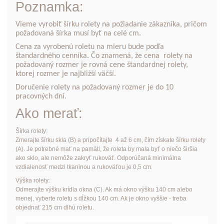
Poznamka:
Vieme vyrobiť šírku rolety na požiadanie zákazníka, pričom
požadovaná šírka musí byť na celé cm.
Cena za vyrobenú roletu na mieru bude podľa
štandardného cenníka. Čo znamená, že cena rolety na
požadovaný rozmer je rovná cene štandardnej rolety,
ktorej rozmer je najbližší väčší.
Doručenie rolety na požadovaný rozmer je do 10
pracovných dní.
Ako merať:
Šírka rolety:
Zmerajte šírku skla (B) a pripočítajte 4 až 6 cm, čím získate šírku rolety
(A). Je potrebné mať na pamäti, že roleta by mala byť o niečo širšia
ako sklo, ale nemôže zakryť rukoväť. Odporúčaná minimálna
vzdialenosť medzi tkaninou a rukoväťou je 0,5 cm.
Výška rolety:
Odmerajte výšku krídla okna (C). Ak má okno výšku 140 cm alebo
menej, vyberte roletu s dĺžkou 140 cm. Ak je okno vyššie - treba
objednať 215 cm dlhú roletu.