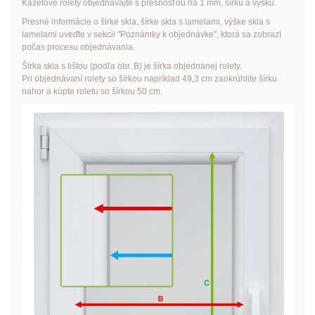
Kazetové rolety objednávajte s presnosťou na 1 mm, šírku a výšku.
Presné informácie o šírke skla, šírke skla s lamelami, výške skla s
lamelami uveďte v sekcii "Poznámky k objednávke", ktorá sa zobrazí
počas procesu objednávania.
Šírka skla s lištou (podľa obr. B) je šírka objednanej rolety.
Pri objednávaní rolety so šírkou napríklad 49,3 cm zaokrúhlite šírku
nahor a kúpte roletu so šírkou 50 cm.