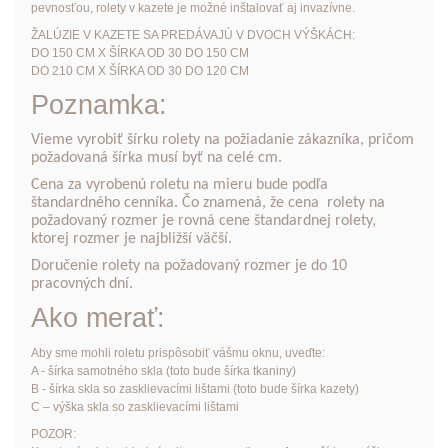
pevnosťou, rolety v kazete je možné inštalovať aj invazívne.
ŽALÚZIE V KAZETE SA PREDÁVAJÚ V DVOCH VÝŠKÁCH:
DO 150 CM X ŠÍRKA OD 30 DO 150 CM
DO 210 CM X ŠÍRKA OD 30 DO 120 CM
Poznamka:
Vieme vyrobiť šírku rolety na požiadanie zákazníka, pričom
požadovaná šírka musí byť na celé cm.
Cena za vyrobenú roletu na mieru bude podľa
štandardného cenníka. Čo znamená, že cena rolety na
požadovaný rozmer je rovná cene štandardnej rolety,
ktorej rozmer je najbližší väčší.
Doručenie rolety na požadovaný rozmer je do 10
pracovných dní.
Ako merať:
Aby sme mohli roletu prispôsobiť vášmu oknu, uveďte:
A - šírka samotného skla (toto bude šírka tkaniny)
B - šírka skla so zasklievacími lištami (toto bude šírka kazety)
C – výška skla so zasklievacími lištami
POZOR: