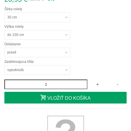
Šírka rolety
30 cm
Výška rolety
do 150 cm
Ovládanie
pravé
Zasklievajuca lišta
vypuknutá
-
+
VLOŽIŤ DO KOŠÍKA