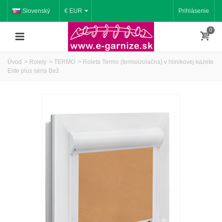
Slovenský
€ EUR
Prihlásenie
0
Úvod
>
Rolety
>
TERMO
>
Roleta Termo (termoizolačna) v hlinikovej kazete
Elite plus séria Bež