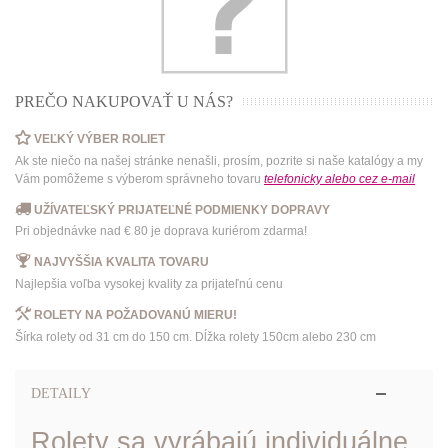
PREČO NAKUPOVAŤ U NÁS?
VEĽKÝ VÝBER ROLIET
Ak ste niečo na našej stránke nenašli, prosím, pozrite si naše katalógy a my
Vám pomôžeme s výberom správneho tovaru
telefonicky
alebo
cez e-mail
UŽÍVATEĽSKÝ PRIJATEĽNÉ PODMIENKY DOPRAVY
Pri objednávke nad € 80 je doprava kuriérom zdarma!
NAJVYŠŠIA KVALITA TOVARU
Najlepšia voľba vysokej kvality za prijateľnú cenu
ROLETY NA POŽADOVANÚ MIERU!
Šírka rolety od 31 cm do 150 cm. Dĺžka rolety 150cm alebo 230 cm
DETAILY
Rolety sa vyrábajú individuálne