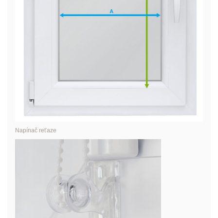
Napínač reťaze