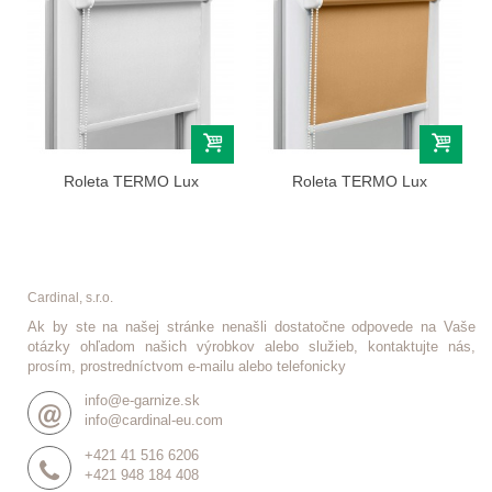
Roleta TERMO Lux
Roleta TERMO Lux
(termoizolačna)...
(termoizolačna)...
Cardinal, s.r.o.
Ak by ste na našej stránke nenašli dostatočne odpovede na Vaše
otázky ohľadom našich výrobkov alebo služieb, kontaktujte nás,
prosím, prostredníctvom e-mailu alebo telefonicky
info@e-garnize.sk
info@cardinal-eu.com
+421 41 516 6206
+421 948 184 408