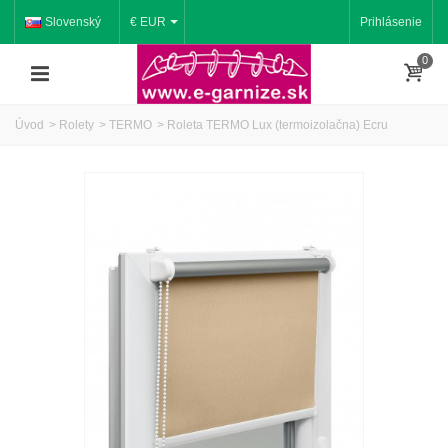
Slovenský
€ EUR
Prihlásenie
0
Úvod
>
Rolety
>
TERMO
>
Roleta TERMO Lux (termoizolačna) Ecru