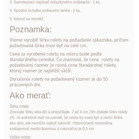
3. Samolepiaci napínač retiazkového ovládania - 1 ks.
4. Spodná úchytka vodiaceho lanka - 2 ks.
5. Návod na montáž.
Poznamka:
Vieme vyrobiť šírku rolety na požiadanie zákazníka, pričom
požadovaná šírka musí byť na celé cm.
Cena za vyrobenú roletu na mieru bude podľa
štandardného cenníka. Čo znamená, že cena rolety na
požadovaný rozmer je rovná cene štandardnej rolety,
ktorej rozmer je najbližší väčší.
Doručenie rolety na požadovaný rozmer je do 10
pracovných dní.
Ako merať:
Šírka rolety:
Zmerajte šírku skla (B) a pripočítajte 2 až 4 cm, čím získate šírku rolety
(A). Je potrebné mať na pamäti, že roleta by mala byť o niečo širšia
ako sklo, ale nemôže zakryť rukoväť. Odporúčaná minimálna
vzdialenosť medzi tkaninou a rukoväťou je 0,5 cm.
Výška rolety: