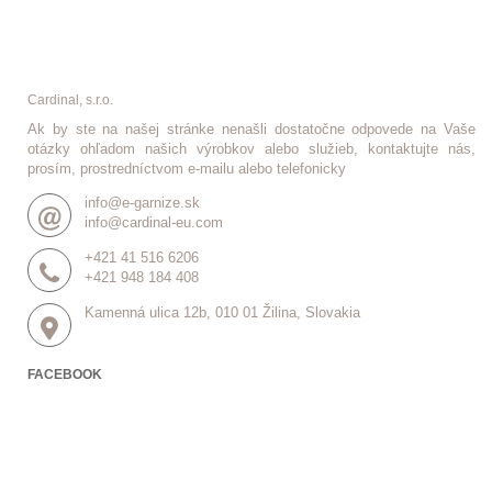
(termoizolačna)...
(termoizolačna)...
Cardinal, s.r.o.
Ak by ste na našej stránke nenašli dostatočne odpovede na Vaše
otázky ohľadom našich výrobkov alebo služieb, kontaktujte nás,
prosím, prostredníctvom e-mailu alebo telefonicky
info@e-garnize.sk
info@cardinal-eu.com
+421 41 516 6206
+421 948 184 408
Kamenná ulica 12b, 010 01 Žilina, Slovakia
FACEBOOK