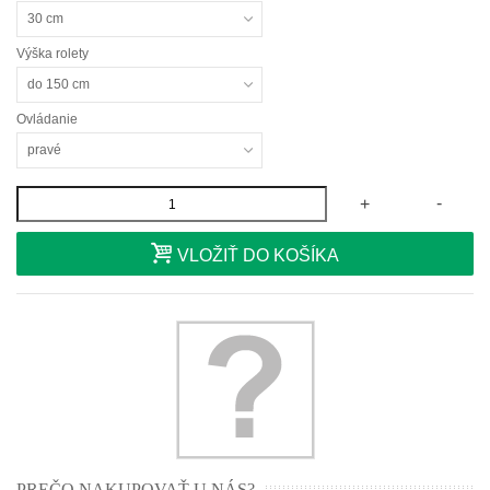
30 cm
Výška rolety
do 150 cm
Ovládanie
pravé
-
+
VLOŽIŤ DO KOŠÍKA
PREČO NAKUPOVAŤ U NÁS?