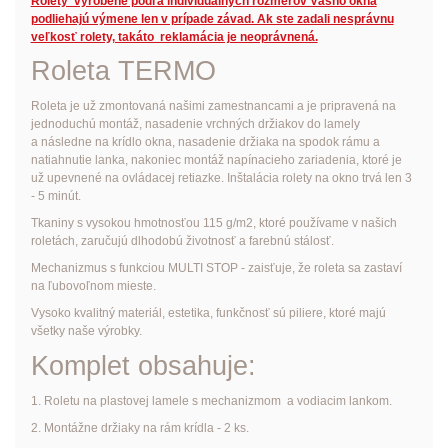
Rolety vyrobené podľa individuálnych rozmerov Vášho okna
podliehajú výmene len v prípade závad. Ak ste zadali nesprávnu
veľkosť rolety, takáto reklamácia je neoprávnená.
Roleta TERMO
Roleta je už zmontovaná našimi zamestnancami a je pripravená na
jednoduchú montáž, nasadenie vrchných držiakov do lamely
a následne na krídlo okna, nasadenie držiaka na spodok rámu a
natiahnutie lanka, nakoniec montáž napínacieho zariadenia, ktoré je
už upevnené na ovládacej retiazke. Inštalácia rolety na okno trvá len 3
- 5 minút.
Tkaniny s vysokou hmotnosťou 115 g/m2, ktoré používame v našich
roletách, zaručujú dlhodobú životnosť a farebnú stálosť.
Mechanizmus s funkciou MULTI STOP - zaisťuje, že roleta sa zastaví
na ľubovoľnom mieste.
Vysoko kvalitný materiál, estetika, funkčnosť sú piliere, ktoré majú
všetky naše výrobky.
Komplet obsahuje:
1. Roletu na plastovej lamele s mechanizmom a vodiacim lankom.
2. Montážne držiaky na rám krídla - 2 ks.