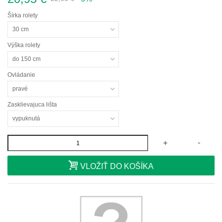
Šírka rolety
30 cm
Výška rolety
do 150 cm
Ovládanie
pravé
Zasklievajuca lišta
vypuknutá
-
+
VLOŽIŤ DO KOŠÍKA