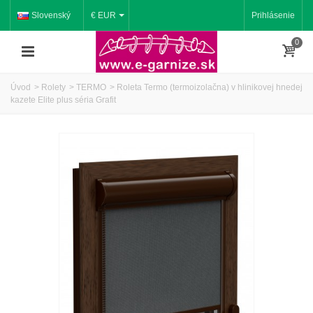
Slovenský
€ EUR
Prihlásenie
0
Úvod
>
Rolety
>
TERMO
>
Roleta Termo (termoizolačna) v hlinikovej hnedej
kazete Elite plus séria Grafit