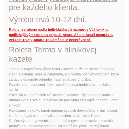
pre každého klienta.
Výroba trvá 10-12 dní.
Rolety vyrobené podľa individuálnych rozmerov Vášho okna
podliehajú výmene len v prípade závad. Ak ste zadali nesprávnu
veľkosť rolety, takáto reklamácia je neoprávnená.
Roleta Termo v hlinikovej
kazete
Jednou z najväčších výhod roliet v kazete je, že ich vieme dokonale
zladiť s oknami, ktoré si vyberieme, a to vďaka bočným vodidlám, ktoré
zaručujú dokonalé priľnutie materiálu k povrchu skla.
Použitie dennej/nočnej látky - umožňuje manipulovať s množstvom
svetla.
Estetická a jemná hliníková kazeta a vodiace lišty dokonale ladia s
rámom okna a svojou funkčnosťou poskytujú ešte lepšiu ochranu pred
slnkom.
Ponúkame niekoľko farieb pripomínajúcich drevo s kvalitnými látkami,
ktoré dodávajú škandinávsku atmosféru, a dve farby kaziet.
Ďalšou výhodou je veľmi jednoduchá a rýchla neinvazívna montáž,
pretože na upevnenie sme použili montážnu pásku so zvýšenou