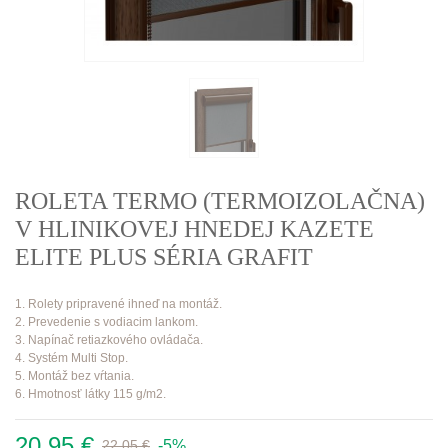
ROLETA TERMO (TERMOIZOLAČNA)
V HLINIKOVEJ HNEDEJ KAZETE
ELITE PLUS SÉRIA GRAFIT
1. Rolety pripravené ihneď na montáž.
2. Prevedenie s vodiacim lankom.
3. Napínač retiazkového ovládača.
4. Systém Multi Stop.
5. Montáž bez vŕtania.
6. Hmotnosť látky 115 g/m2.
20,95 €
-5%
22,05 €