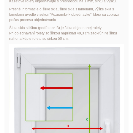
Kazetové rolety objednávajte s presnosťou na 1 mm, šírku a výšku.
Presné informácie o šírke skla, šírke skla s lamelami, výške skla s
lamelami uveďte v sekcii "Poznámky k objednávke", ktorá sa zobrazí
počas procesu objednávania.
Šírka skla s lištou (podľa obr. B) je šírka objednanej rolety.
Pri objednávaní rolety so šírkou napríklad 49,3 cm zaokrúhlite šírku
nahor a kúpte roletu so šírkou 50 cm.