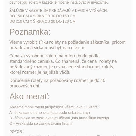
pevnosťou, rolety v kazete je možné inštalovať aj invazívne.
ŽALÚZIE V KAZETE SA PREDÁVAJÚ V DVOCH VÝŠKÁCH:
DO 150 CM X ŠÍRKA OD 30 DO 150 CM
DO 210 CM X ŠÍRKA OD 30 DO 120 CM
Poznamka:
Vieme vyrobiť šírku rolety na požiadanie zákazníka, pričom
požadovaná šírka musí byť na celé cm.
Cena za vyrobenú roletu na mieru bude podľa
štandardného cenníka. Čo znamená, že cena rolety na
požadovaný rozmer je rovná cene štandardnej rolety,
ktorej rozmer je najbližší väčší.
Doručenie rolety na požadovaný rozmer je do 10
pracovných dní.
Ako merať:
Aby sme mohli roletu prispôsobiť vášmu oknu, uveďte:
A - šírka samotného skla (toto bude šírka tkaniny)
B - šírka skla so zasklievacími lištami (toto bude šírka kazety)
C – výška skla so zasklievacími lištami
POZOR: