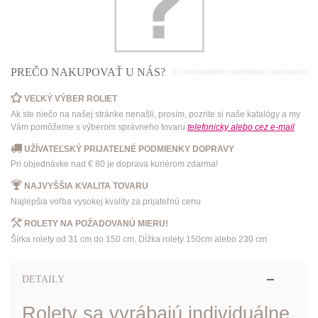
PREČO NAKUPOVAŤ U NÁS?
VEĽKÝ VÝBER ROLIET
Ak ste niečo na našej stránke nenašli, prosím, pozrite si naše katalógy a my
Vám pomôžeme s výberom správneho tovaru
telefonicky
alebo
cez e-mail
UŽÍVATEĽSKÝ PRIJATEĽNÉ PODMIENKY DOPRAVY
Pri objednávke nad € 80 je doprava kuriérom zdarma!
NAJVYŠŠIA KVALITA TOVARU
Najlepšia voľba vysokej kvality za prijateľnú cenu
ROLETY NA POŽADOVANÚ MIERU!
Šírka rolety od 31 cm do 150 cm. Dĺžka rolety 150cm alebo 230 cm
DETAILY
Rolety sa vyrábajú individuálne