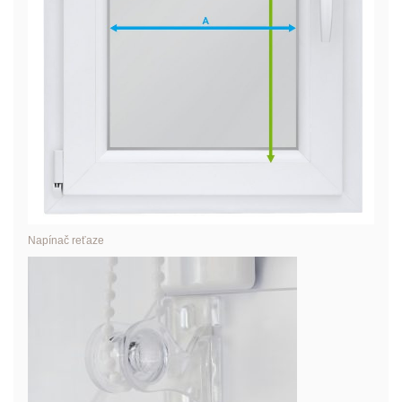
Napínač reťaze