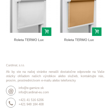
Roleta TERMO Lux
Roleta TERMO Lux
(termoizolačna)...
(termoizolačna)...
Cardinal, s.r.o.
Ak by ste na našej stránke nenašli dostatočne odpovede na Vaše
otázky ohľadom našich výrobkov alebo služieb, kontaktujte nás,
prosím, prostredníctvom e-mailu alebo telefonicky
info@e-garnize.sk
info@cardinal-eu.com
+421 41 516 6206
+421 948 184 408