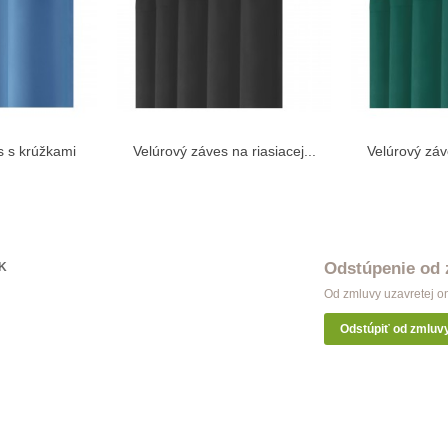
s s krúžkami
Velúrový záves na riasiacej...
Velúrový záve
do košíka
Vložiť do košíka
Vlo
...
Odstúpenie od
K
Od zmluvy uzavretej o
Odstúpiť od zmluv