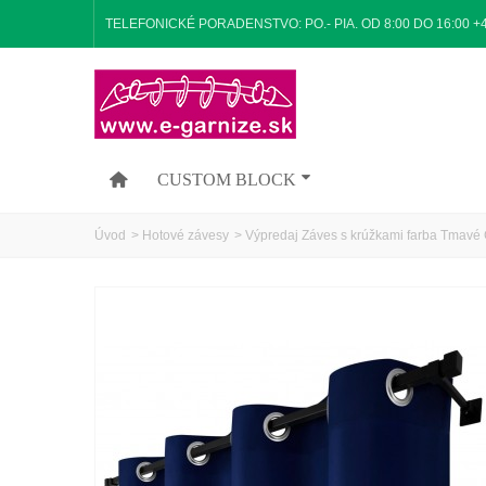
TELEFONICKÉ PORADENSTVO: PO.- PIA. OD 8:00 DO 16:00 +
CUSTOM BLOCK
Úvod
>
Hotové závesy
>
Výpredaj Záves s krúžkami farba Tmavé