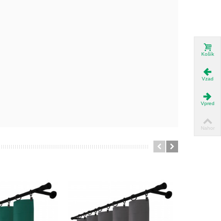
Košík
Vzad
Vpred
Nahor