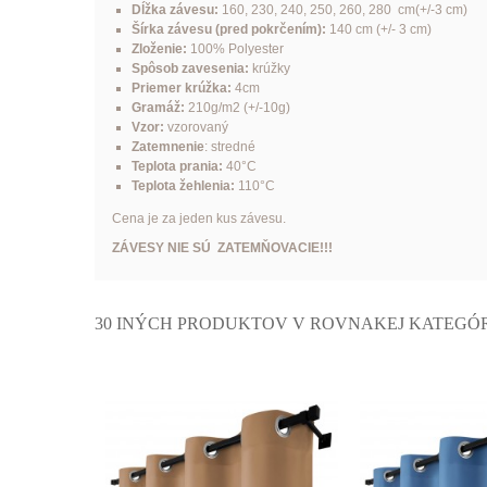
Dĺžka závesu:
160, 230, 240, 250, 260, 280 cm(+/-3 cm)
Šírka závesu (pred pokrčením):
140 cm (+/- 3 cm)
Zloženie:
100% Polyester
Spôsob zavesenia:
krúžky
Priemer krúžka:
4cm
Gramáž:
210g/m2 (+/-10g)
Vzor:
vzorovaný
Zatemnenie
: stredné
Teplota prania:
40°C
Teplota žehlenia:
110°C
Cena je za jeden kus závesu.
ZÁVESY NIE SÚ ZATEMŇOVACIE!!!
30 INÝCH PRODUKTOV V ROVNAKEJ KATEGÓRI