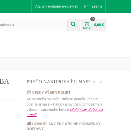
Vitajte v e-shope e-rolety.sk
Prihlásenie
0
0,00 €
Košík
RBA
PREČO NAKUPOVAŤ U NÁS?
VEĽKÝ VÝBER ROLIET
Ak ste niečo na našej stránke nenašli, prosím,
pozrite si naše katalógy a my Vám pomôžeme s
výberom správneho tovaru
telefonicky
alebo
cez
e-mail
UŽÍVATEĽSKÝ PRIJATEĽNÉ PODMIENKY
DOPRAVY