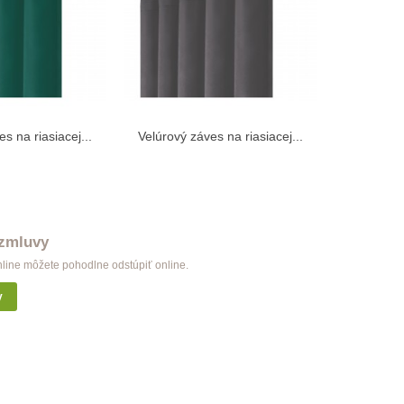
s na riasiacej...
Velúrový záves na riasiacej...
Velúrový z
žiť do košíka
Vložiť do košíka
 zmluvy
nline môžete pohodlne odstúpiť online.
y