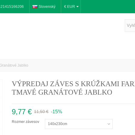
421415166206
Slovenský
€ EUR
 Granátové Jablko
VÝPREDAJ ZÁVES S KRÚŽKAMI FA
TMAVÉ GRANÁTOVÉ JABLKO
9,77 €
-15%
11,50 €
Rozmer závesov
140x230cm