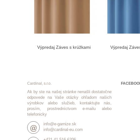
Výpredaj Záves s krúžkami
Výpredaj Záve
Vložiť do košíka
Vložiť 
farba...
farba
Cardinal, s.r.o.
FACEBOO
Ak by ste na našej stránke nenašli dostatočne
odpovede na Vaše otázky ohľadom našich
výrobkov alebo služieb, kontaktujte nás,
prosím, prostredníctvom e-mailu alebo
telefonicky
info@e-garnize.sk
info@cardinal-eu.com
+421 41 516 6206