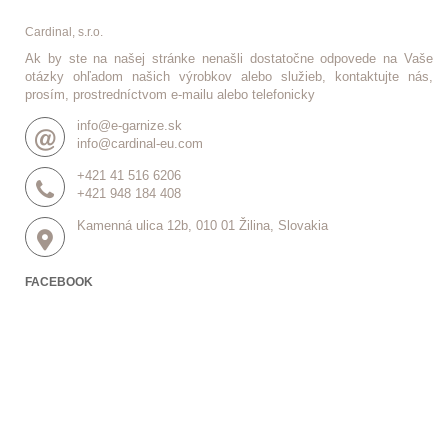
Cardinal, s.r.o.
Ak by ste na našej stránke nenašli dostatočne odpovede na Vaše
otázky ohľadom našich výrobkov alebo služieb, kontaktujte nás,
prosím, prostredníctvom e-mailu alebo telefonicky
info@e-garnize.sk
info@cardinal-eu.com
+421 41 516 6206
+421 948 184 408
Kamenná ulica 12b, 010 01 Žilina, Slovakia
FACEBOOK