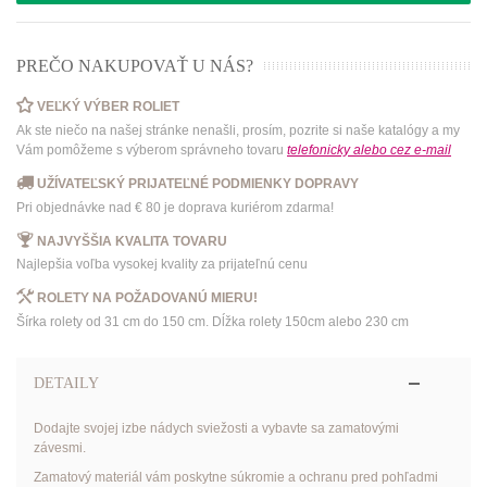
PREČO NAKUPOVAŤ U NÁS?
VEĽKÝ VÝBER ROLIET
Ak ste niečo na našej stránke nenašli, prosím, pozrite si naše katalógy a my
Vám pomôžeme s výberom správneho tovaru
telefonicky
alebo
cez e-mail
UŽÍVATEĽSKÝ PRIJATEĽNÉ PODMIENKY DOPRAVY
Pri objednávke nad € 80 je doprava kuriérom zdarma!
NAJVYŠŠIA KVALITA TOVARU
Najlepšia voľba vysokej kvality za prijateľnú cenu
ROLETY NA POŽADOVANÚ MIERU!
Šírka rolety od 31 cm do 150 cm. Dĺžka rolety 150cm alebo 230 cm
DETAILY
Dodajte svojej izbe nádych sviežosti a vybavte sa zamatovými
závesmi.
Zamatový materiál vám poskytne súkromie a ochranu pred pohľadmi