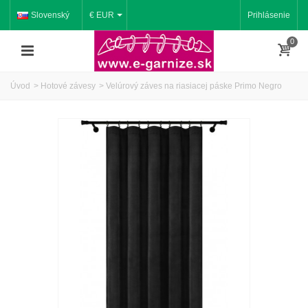
Slovenský
€ EUR
Prihlásenie
0
Úvod
>
Hotové závesy
>
Velúrový záves na riasiacej páske Primo Negro