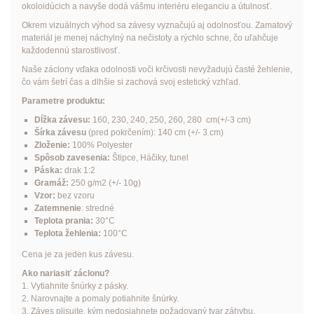
okoloidúcich a navyše dodá vášmu interiéru eleganciu a útulnosť.
Okrem vizuálnych výhod sa závesy vyznačujú aj odolnosťou. Zamatový
materiál je menej náchylný na nečistoty a rýchlo schne, čo uľahčuje
každodennú starostlivosť.
Naše záclony vďaka odolnosti voči krčivosti nevyžadujú časté žehlenie,
čo vám šetrí čas a dlhšie si zachová svoj estetický vzhľad.
Parametre produktu:
Dĺžka závesu:
160, 230, 240, 250, 260, 280 cm(+/-3 cm)
Šírka závesu
(pred pokrčením): 140 cm (+/- 3 cm)
Zloženie:
100% Polyester
Spôsob zavesenia:
Štipce
,
Háčiky
, tunel
Páska:
drak 1:2
Gramáž:
250 g/m2 (+/- 10g)
Vzor:
bez vzoru
Zatemnenie
: stredné
Teplota prania:
30°C
Teplota žehlenia:
100°C
Cena je za jeden kus závesu.
Ako nariasiť záclonu?
1. Vytiahnite šnúrky z pásky.
2. Narovnajte a pomaly potiahnite šnúrky.
3. Záves plisujte, kým nedosiahnete požadovaný tvar záhybu.