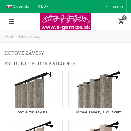
Slovenský
€ EUR
Prihlásenie
0
Úvod
>
Hotové závesy
HOTOVÉ ZÁVESY
PRODUKTY PODĽA KATEGÓRIE
Hotové závesy na...
Hotové závesy s krúžkami