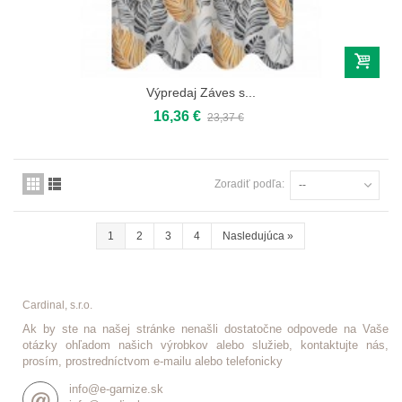
Výpredaj Záves s...
16,36 €
23,37 €
Zoradiť podľa:
--
1
2
3
4
Nasledujúca
»
Cardinal, s.r.o.
Ak by ste na našej stránke nenašli dostatočne odpovede na Vaše
otázky ohľadom našich výrobkov alebo služieb, kontaktujte nás,
prosím, prostredníctvom e-mailu alebo telefonicky
info@e-garnize.sk