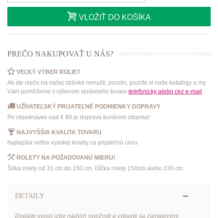
VLOŽIŤ DO KOŠÍKA
PREČO NAKUPOVAŤ U NÁS?
VEĽKÝ VÝBER ROLIET
Ak ste niečo na našej stránke nenašli, prosím, pozrite si naše katalógy a my
Vám pomôžeme s výberom správneho tovaru
telefonicky
alebo
cez e-mail
UŽÍVATEĽSKÝ PRIJATEĽNÉ PODMIENKY DOPRAVY
Pri objednávke nad € 80 je doprava kuriérom zdarma!
NAJVYŠŠIA KVALITA TOVARU
Najlepšia voľba vysokej kvality za prijateľnú cenu
ROLETY NA POŽADOVANÚ MIERU!
Šírka rolety od 31 cm do 150 cm. Dĺžka rolety 150cm alebo 230 cm
DETAILY
Dodajte svojej izbe nádych sviežosti a vybavte sa zamatovými