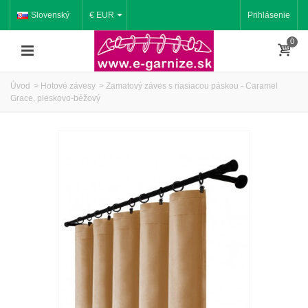
Slovenský
€ EUR
Prihlásenie
0
Úvod
>
Hotové závesy
>
Zamatový záves s riasiacou páskou - Caramel
Grace, pieskovo-béžový