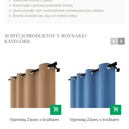
1. Vytiahnite šnúrky z pásky.
2. Narovnajte a pomaly potiahnite šnúrky.
3. Záves plisujte, kým nedosiahnete požadovaný tvar záhybu.
4. Šnúrky zaviažte tak, aby ich nebolo vidno.
30 INÝCH PRODUKTOV V ROVNAKEJ
KATEGÓRII:
Výpredaj Záves s krúžkami
Výpredaj Záves s krúžkami
farba...
farba...