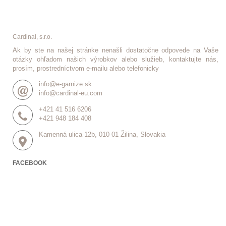
Cardinal, s.r.o.
Ak by ste na našej stránke nenašli dostatočne odpovede na Vaše
otázky ohľadom našich výrobkov alebo služieb, kontaktujte nás,
prosím, prostredníctvom e-mailu alebo telefonicky
info@e-garnize.sk
info@cardinal-eu.com
+421 41 516 6206
+421 948 184 408
Kamenná ulica 12b, 010 01 Žilina, Slovakia
FACEBOOK