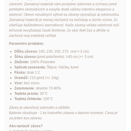
závesmi. Zamatový materiál vám poskytne súkromie a ochranu pred
pohľadmi okoloidúcich a navyše dodá vášmu interiéru eleganciu a
útulnosť. Okrem vizuálnych výhod sa závesy vyznačujú aj odolnosťou.
Zamatový materiál je menej náchylný na nečistoty a rýchlo schne, čo
uľahčuje každodennú starostlivosť. Naše závesy vďaka odolnosti voči
krčivosti nevyžadujú časté žehlenie, čo vám šetrí čas a dlhšie si
zachová svoj estetický vzhľad.
Parametre produktu:
Dĺžka závesu:
160, 230, 250, 270 cm(+/-3 cm)
Šírka závesu
(pred pokrčením): 140 cm (+/- 3 cm)
Zloženie:
100% Polyester
Spôsob zavesenia:
Štipce
,
Háčiky
, tunel
Páska:
drak 1:2
Gramáž:
210 g/m2 (+/- 10g)
Vzor:
bez vzoru
Zatemnenie
: stredné 70-80%
Teplota prania:
30°C
Teplota žehlenia:
100°C
Záves je ukončený zahnutím a obšitím.
Balenie obsahuje - 1 ks hotového závesu v danom rozmere. Cena je
za jeden kus závesu.
Ako nariasiť záves?