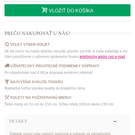
VLOŽIŤ DO KOŠÍKA
PREČO NAKUPOVAŤ U NÁS?
VEĽKÝ VÝBER ROLIET
Ak ste niečo na našej stránke nenašli, prosím, pozrite si naše katalógy a my
Vám pomôžeme s výberom správneho tovaru
telefonicky
alebo
cez e-mail
UŽÍVATEĽSKÝ PRIJATEĽNÉ PODMIENKY DOPRAVY
Pri objednávke nad € 80 je doprava kuriérom zdarma!
NAJVYŠŠIA KVALITA TOVARU
Najlepšia voľba vysokej kvality za prijateľnú cenu
ROLETY NA POŽADOVANÚ MIERU!
Šírka rolety od 31 cm do 150 cm. Dĺžka rolety 150cm alebo 230 cm
DETAILY
Dodajte svojej izbe nádych sviežosti a vybavte sa zamatovými