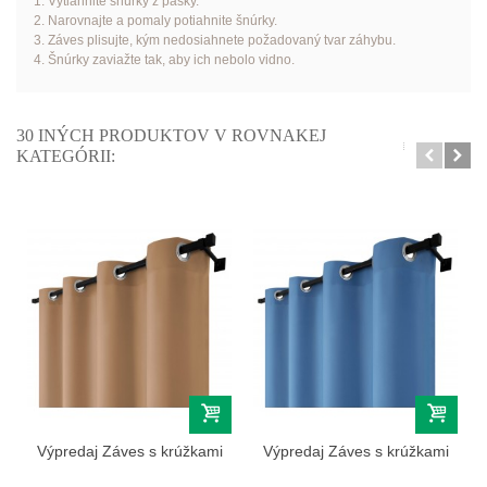
1. Vytiahnite šnúrky z pásky.
2. Narovnajte a pomaly potiahnite šnúrky.
3. Záves plisujte, kým nedosiahnete požadovaný tvar záhybu.
4. Šnúrky zaviažte tak, aby ich nebolo vidno.
30 INÝCH PRODUKTOV V ROVNAKEJ
KATEGÓRII:
Výpredaj Záves s krúžkami
Výpredaj Záves s krúžkami
farba...
farba...