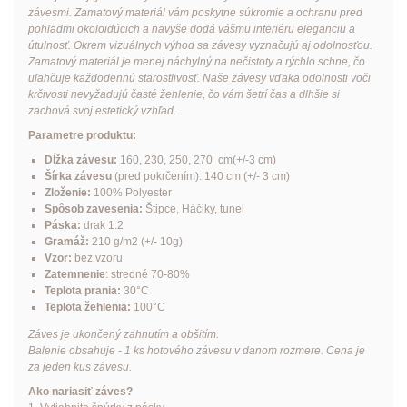
závesmi. Zamatový materiál vám poskytne súkromie a ochranu pred
pohľadmi okoloidúcich a navyše dodá vášmu interiéru eleganciu a
útulnosť. Okrem vizuálnych výhod sa závesy vyznačujú aj odolnosťou.
Zamatový materiál je menej náchylný na nečistoty a rýchlo schne, čo
uľahčuje každodennú starostlivosť. Naše závesy vďaka odolnosti voči
krčivosti nevyžadujú časté žehlenie, čo vám šetrí čas a dlhšie si
zachová svoj estetický vzhľad.
Parametre produktu:
Dĺžka závesu:
160, 230, 250, 270 cm(+/-3 cm)
Šírka závesu
(pred pokrčením): 140 cm (+/- 3 cm)
Zloženie:
100% Polyester
Spôsob zavesenia:
Štipce
,
Háčiky
, tunel
Páska:
drak 1:2
Gramáž:
210 g/m2 (+/- 10g)
Vzor:
bez vzoru
Zatemnenie
: stredné 70-80%
Teplota prania:
30°C
Teplota žehlenia:
100°C
Záves je ukončený zahnutím a obšitím.
Balenie obsahuje - 1 ks hotového závesu v danom rozmere. Cena je
za jeden kus závesu.
Ako nariasiť záves?