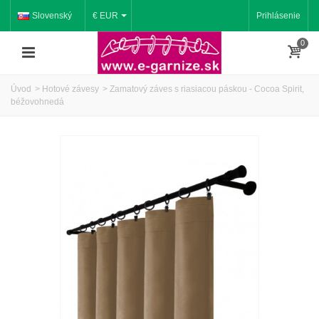
Slovenský
€ EUR
Prihlásenie
0
Úvod
>
Hotové závesy
>
Zamatový záves s riasiacou páskou - Cocoa Spirit,
béžovohnedá