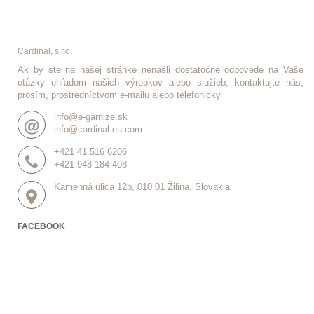
Cardinal, s.r.o.
Ak by ste na našej stránke nenašli dostatočne odpovede na Vaše
otázky ohľadom našich výrobkov alebo služieb, kontaktujte nás,
prosím, prostredníctvom e-mailu alebo telefonicky
info@e-garnize.sk
info@cardinal-eu.com
+421 41 516 6206
+421 948 184 408
Kamenná ulica 12b, 010 01 Žilina, Slovakia
FACEBOOK