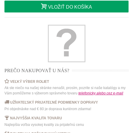
VLOŽIŤ DO KOŠÍKA
PREČO NAKUPOVAŤ U NÁS?
VEĽKÝ VÝBER ROLIET
Ak ste niečo na našej stránke nenašli, prosím, pozrite si naše katalógy a my
Vám pomôžeme s výberom správneho tovaru
telefonicky
alebo
cez e-mail
UŽÍVATEĽSKÝ PRIJATEĽNÉ PODMIENKY DOPRAVY
Pri objednávke nad € 80 je doprava kuriérom zdarma!
NAJVYŠŠIA KVALITA TOVARU
Najlepšia voľba vysokej kvality za prijateľnú cenu