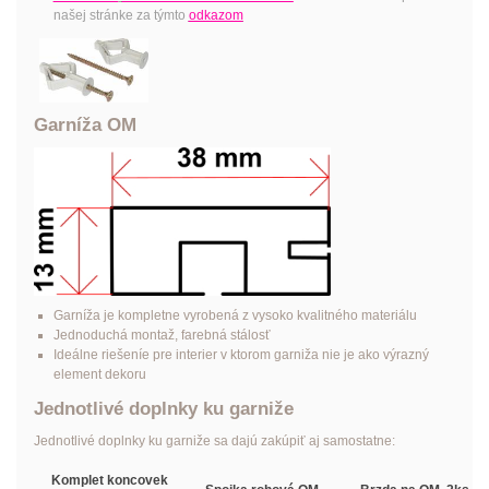
našej stránke za týmto
odkazom
Garníža OM
Garníža je kompletne vyrobená z vysoko kvalitného materiálu
Jednoduchá montaž, farebná stálosť
Ideálne riešeníe pre interier v ktorom garniža nie je ako výrazný
element dekoru
Jednotlivé doplnky ku garniže
Jednotlivé doplnky ku garniže sa dajú zakúpiť aj samostatne:
Komplet koncovek