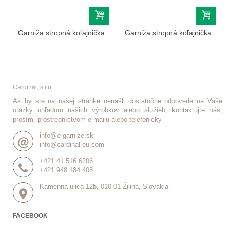
Garniža stropná koľajnička
Garniža stropná koľajnička
OM...
OM...
Cardinal, s.r.o.
Ak by ste na našej stránke nenašli dostatočne odpovede na Vaše
otázky ohľadom našich výrobkov alebo služieb, kontaktujte nás,
prosím, prostredníctvom e-mailu alebo telefonicky
info@e-garnize.sk
info@cardinal-eu.com
+421 41 516 6206
+421 948 184 408
Kamenná ulica 12b, 010 01 Žilina, Slovakia
FACEBOOK