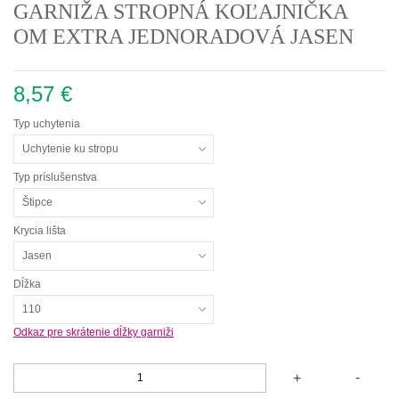
GARNIŽA STROPNÁ KOĽAJNIČKA
OM EXTRA JEDNORADOVÁ JASEN
8,57 €
Typ uchytenia
Uchytenie ku stropu
Typ príslušenstva
Štipce
Krycia lišta
Jasen
Dĺžka
110
Odkaz pre skrátenie dĺžky garniži
-
+