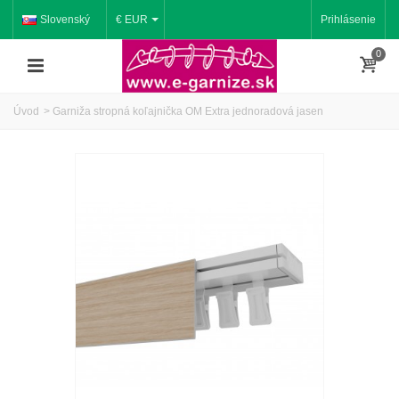
Slovenský
€ EUR
Prihlásenie
0
Úvod
>
Garniža stropná koľajnička OM Extra jednoradová jasen