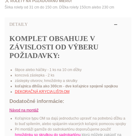
ROLETY NA POŽADOVANÚ MIERU!
Šírka rolety od 31 cm do 150 cm. Dĺžka rolety 150cm alebo 230 cm
DETAILY
KOMPLET OBSAHUJE V
ZÁVISLOSTI OD VÝBERU
POŽIADAVKY:
štipce alebo háčiky - 1 ks na 10 cm dĺžky
koncová záslepka - 2 ks
záslepky otvorov, hmoždinky a skrutky
koľajnica dlhšia ako 300cm - dve koľajnice spojené spojkou
DEKORAČNÁ KRYCIA LIŠTA OM
Dodatočné informácie:
Návod na montáž
Koľajnice typu OM sa dajú jednoducho upraviť na potrebnú dĺžku a
to buď spílením, alebo spájaním viacerých koľajníc pomocou spojky
Pri montáži garniže do sadrokartónu doporučujeme použiť
hmoždinku
so skrutkou do sadrokartónu
ktorú môžete zakúpiť na